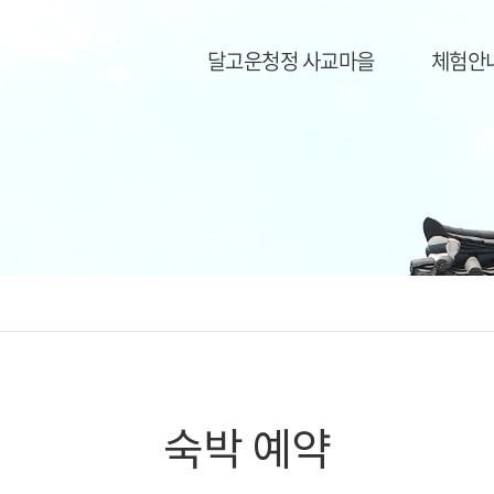
달고운청정 사교마을
체험안
숙박 예약