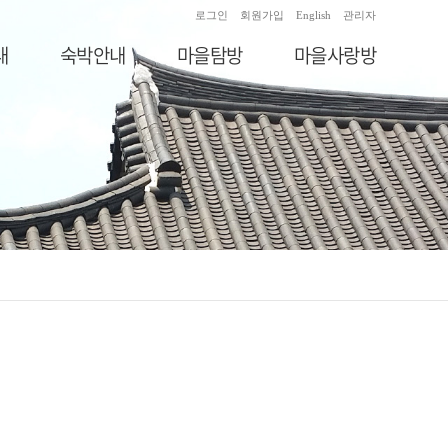
로그인
회원가입
English
관리자
내
숙박안내
마을탐방
마을사랑방